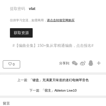
提取密码
vlat
仅供学习交流，如需商用，
请点击转接官网购买
获取资源
#【编曲全集】150+集从零精通编曲，点击报名#
分享到:
0
上一篇:
「键盘」充满夏天味道的迷幻电钢琴音色
下一篇:
「宿主」Ableton Live10
留言