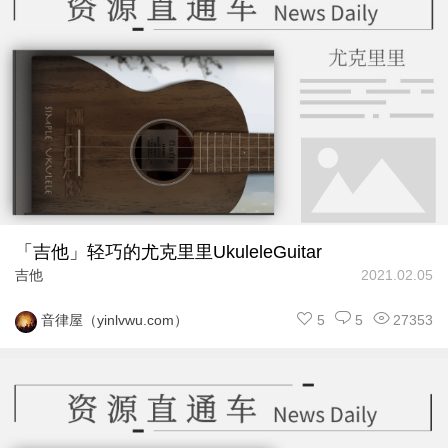
「吉他」轻巧的尤克里里UkuleleGuitar
吉他
2021.02.05
5
5
27353
音律屋（yinlvwu.com）