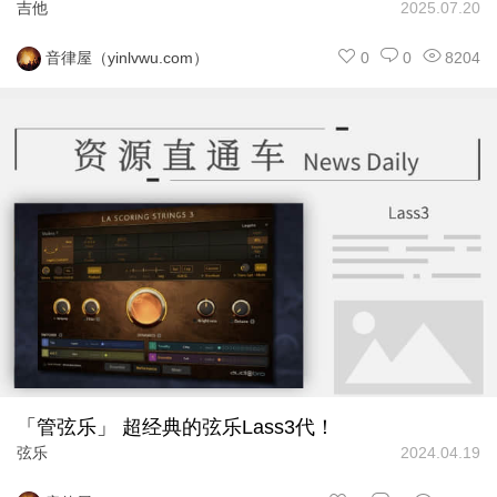
吉他
2025.07.20
0
0
8204
音律屋（yinlvwu.com）
「管弦乐」 超经典的弦乐Lass3代！
弦乐
2024.04.19