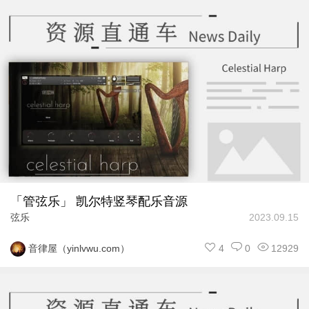
「管弦乐」 凯尔特竖琴配乐音源
弦乐
2023.09.15
4
0
12929
音律屋（yinlvwu.com）