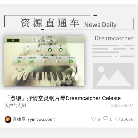
「点缀」抒情空灵钢片琴Dreamcatcher Celeste
人声与点缀
2021.09.07
9
1
15676
音律屋（yinlvwu.com）