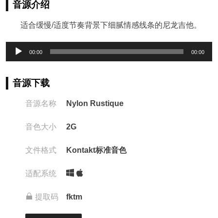
音源介绍
适合缓慢/适度节奏背景下细腻情感线条的尼龙吉他。
音
00:00
00:00
频
播
放
音源下载
器
音源名称
Nylon Rustique
音色大小
2G
文件格式
Kontakt标准音色
适配系统
提取码
fktm