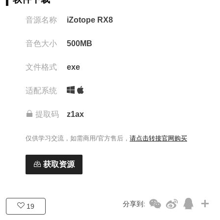
音源名称
iZotope RX8
音色大小
500MB
文件格式
exe
适配系统
提取码
z1ax
仅供学习交流，如需商用/官方售后，
请点击转接官网购买
获取资源
分享到:
19