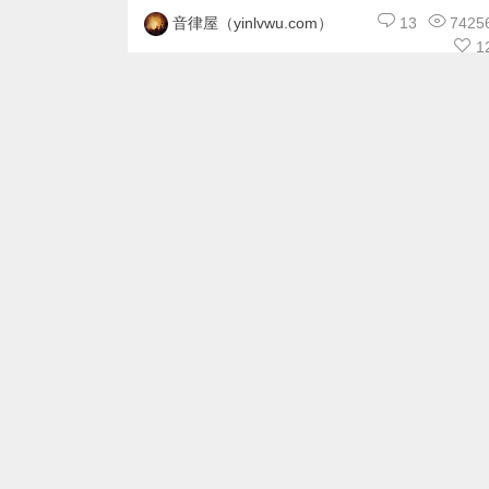
13
7425
音律屋（yinlvwu.com）
1