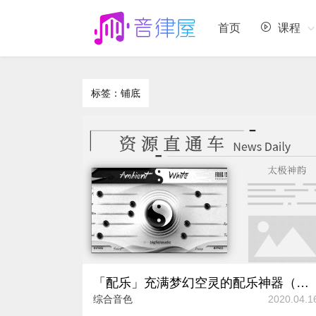
首页
课程
标签：铺底
「配乐」充满梦幻空灵的配乐神器（太极神韵）
综合音色
2020.04.1