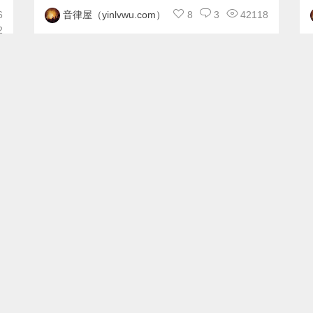
6
8
3
42118
音律屋（yinlvwu.com）
2