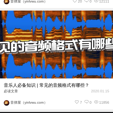
20
0
12111
音律屋（yinlvwu.com）
音乐人必备知识 | 常见的音频格式有哪些？
必读文章
2020.01.15
7
0
11856
音律屋（yinlvwu.com）